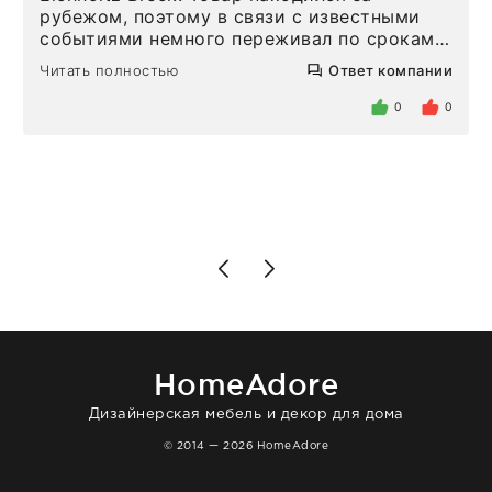
рубежом, поэтому в связи с известными
событиями немного переживал по срокам.
Но homeadore привезли ровно в
Читать полностью
Ответ компании
определенное в договоре время, без
задержеки. Отдельно хочу отметить
0
0
персонал магазина. Настоящая
клиентоориентированность: помогли
разобраться в ряде вопросов, всё
подробно объяснили, были на связи на
каждом этапе. Это тот случай, когда
чувствуешь, что о тебе действительно
позаботились. Что касается самого ковра,
то качество выше всяких похвал. Выглядит
в интерьере ровно так, как хотел. Ещё раз -
большая благодарность сотрудникам
homeadore!
HomeAdore
Дизайнерская мебель и декор для дома
© 2014 — 2026 HomeAdore