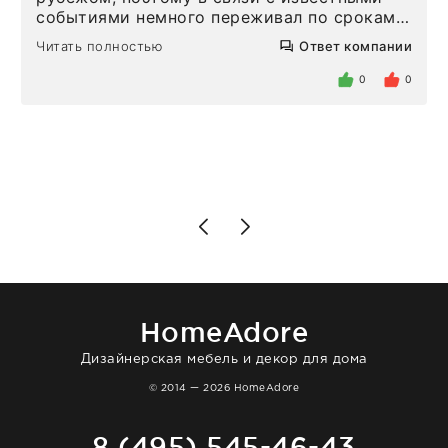
событиями немного переживал по срокам.
Но homeadore привезли ровно в
Читать полностью
Ответ компании
определенное в договоре время, без
задержеки. Отдельно хочу отметить
0
0
персонал магазина. Настоящая
клиентоориентированность: помогли
разобраться в ряде вопросов, всё
подробно объяснили, были на связи на
каждом этапе. Это тот случай, когда
чувствуешь, что о тебе действительно
позаботились. Что касается самого ковра,
то качество выше всяких похвал. Выглядит
в интерьере ровно так, как хотел. Ещё раз -
большая благодарность сотрудникам
homeadore!
HomeAdore
Дизайнерская мебель и декор для дома
© 2014 — 2026 HomeAdore
8 (495) 545-46-43