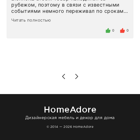
рубежом, поэтому в связи с известными
событиями немного переживал по срокам.
Но homeadore привезли ровно в
Читать полностью
определенное в договоре время, без
задержеки. Отдельно хочу отметить
0
0
персонал магазина. Настоящая
клиентоориентированность: помогли
разобраться в ряде вопросов, всё
подробно объяснили, были на связи на
каждом этапе. Это тот случай, когда
чувствуешь, что о тебе действительно
позаботились. Что касается самого ковра,
то качество выше всяких похвал. Выглядит
в интерьере ровно так, как хотел. Ещё раз -
большая благодарность сотрудникам
homeadore!
HomeAdore
Дизайнерская мебель и декор для дома
© 2014 — 2026 HomeAdore