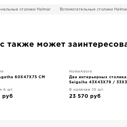
нальные столики Halmar
Вспомогательные столики Halma
с также может заинтересов
re
HomeAdore
Agatha 60X47X75 CM
Два интерьерных столика
Seigaiha 43X43X79 / 33X
и 6 шт.
В наличии 10 шт.
0
руб
23 570
руб