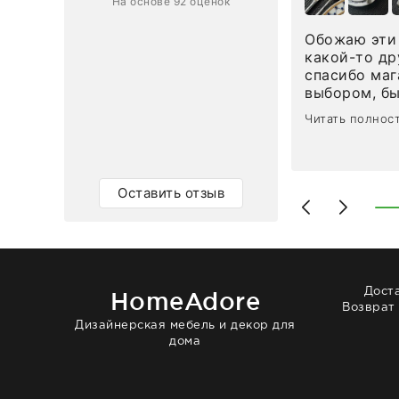
ин приехал ко мне целым и
На основе 92 оценок
ным в течение трех дней!
Обожаю эти 
Ответ компании
какой-то др
спасибо маг
0
0
выбором, б
сервисом. О
Читать полнос
чайные ложк
посуды, сто
аксессуаров
уйти. Позже
Оставить отзыв
доставили с
торжеству. 
быстро. Вза
Рекомендую
Дост
HomeAdore
Возврат
Дизайнерская мебель и декор для
дома
© 2014 — 2026 HomeAdore