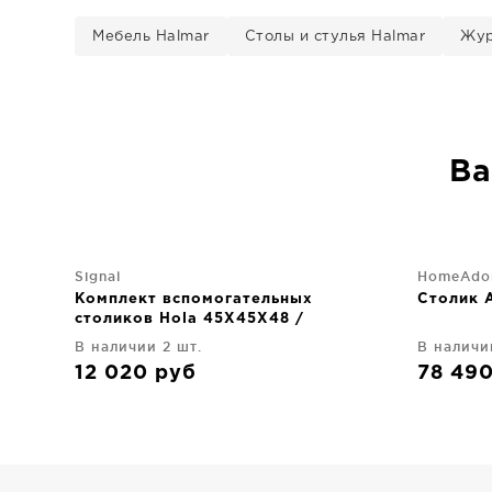
Мебель Halmar
Столы и стулья Halmar
Жур
Ва
Signal
HomeAdo
Комплект вспомогательных
Столик 
столиков Hola 45X45X48 /
32X32X42 CM
В наличии 2 шт.
В наличи
12 020
руб
78 49