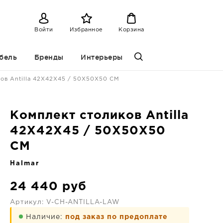
Войти
Избранное
Корзина
бель
Бренды
Интерьеры
ов Antilla 42X42X45 / 50X50X50 CM
Комплект столиков Antilla
42X42X45 / 50X50X50
CM
Halmar
24 440
руб
Артикул:
V-CH-ANTILLA-LAW
Наличие:
под заказ по предоплате