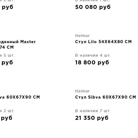
0
руб
50 080
руб
Halmar
еденный Master
Стул Lilo 54X64X80 CM
74 CM
и 5 шт.
В наличии 4 шт.
0
руб
18 800
руб
Halmar
bva 60X67X90 CM
Стул Sibva 60X67X90 CM
и 2 шт.
В наличии 7 шт.
0
руб
21 350
руб