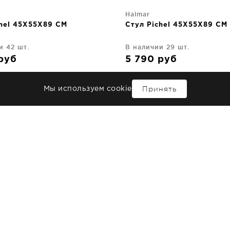
Halmar
chel 45X55X89 CM
Стул Pichel 45X55X89 CM
и 42 шт.
В наличии 29 шт.
руб
5 790
руб
Принять
Мы используем cookie
Halmar
ver 55X58X77 CM
Стул Sigma 60X63X89 CM
и 2 шт.
В наличии 5 шт.
0
руб
26 680
руб
Halmar
mpadour 48X52X96 CM
Стул Itaka 58X67X90 CM