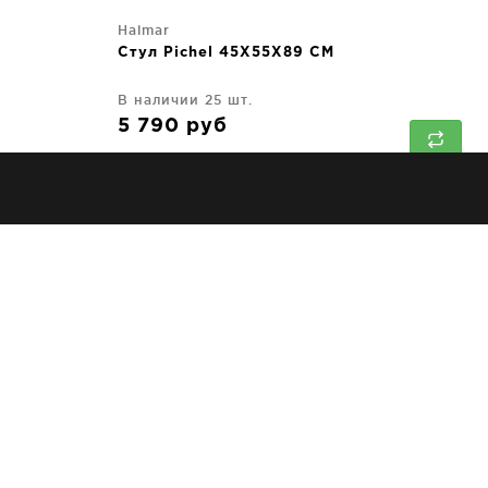
Halmar
Стул Pichel 45X55X89 CM
В наличии 25 шт.
5 790
руб
↑
Halmar
Стул Sigma 60X63X89 CM
В наличии 7 шт.
26 680
руб
Halmar
Стул Itaka 58X67X90 CM