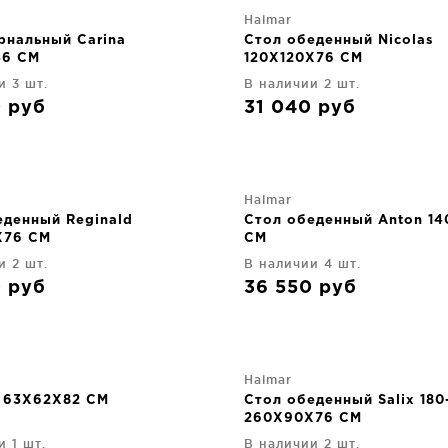
Halmar
рнальный Carina
Стол обеденный Nicolas
46 CM
120X120X76 CM
и 3 шт.
В наличии 2 шт.
0
руб
31 040
руб
Halmar
еденный Reginald
Стол обеденный Anton 1
X76 CM
CM
и 2 шт.
В наличии 4 шт.
0
руб
36 550
руб
Halmar
i 63X62X82 CM
Стол обеденный Salix 180
260X90X76 CM
и 1 шт.
В наличии 2 шт.