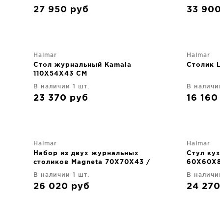
27 950
руб
33 90
Halmar
Halmar
Стол журнальный Kamala
Столик 
110X54X43 CM
В наличии 1 шт.
В наличи
23 370
руб
16 16
Halmar
Halmar
Набор из двух журнальных
Стул ку
столиков Magneta 70X70X43 /
60X60X
50X50X48 CM
В наличии 1 шт.
В наличи
26 020
руб
24 27