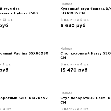
Halmar
й стул без
Кухонный стул бежевый/
тников Halmar K580
51X61X85 CM
5 CM
и 31 шт.
В наличии 5 шт.
руб
6 630
руб
Halmar
хонный Paulina 55X66X80
Стул кухонный Harvy 55
CM
и 1 шт.
В наличии 4 шт.
руб
15 470
руб
Halmar
воротный Keisi 61X70X92
Стул поворотный Germi 
CM
и 4 шт.
В наличии 2 шт.