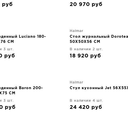
0
руб
20 970
руб
Halmar
денный Luciano 180-
Стол журнальный Dorote
X76 CM
50X50X56 CM
и 3 шт.
В наличии 2 шт.
30
руб
18 920
руб
Halmar
еденный Baron 200-
Стул кухонный Jet 56X55
X75 CM
и 3 шт.
В наличии 4 шт.
70
руб
24 420
руб