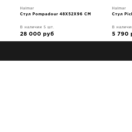
Halmar
Halmar
Стул Pompadour 48X52X96 CM
Стул Pi
В наличии 5 шт.
В наличи
28 000
руб
5 790
Halmar
Halmar
Стул Lovti 63X53X83 CM
Стул Ri
В наличии 13 шт.
В наличи
22 980
руб
13 75
Halmar
Halmar
Стул Lina 54X56X76 CM
Стул Po