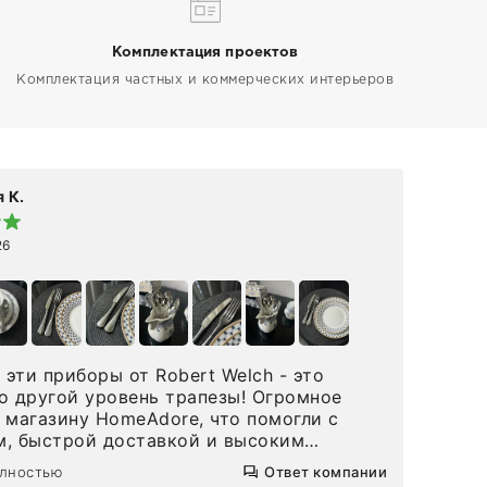
Комплектация проектов
Комплектация частных и коммерческих интерьеров
 К.
Elen
26
19 а
эти приборы от Robert Welch - это
👋🏻 Делюсь впечатлениями от покупки 
о другой уровень трапезы! Огромное
Maison R
 магазину HomeAdore, что помогли с
на 
, быстрой доставкой и высоким
вст
м. Один раз была здесь лично, забирала
реш
олностью
Ответ компании
Чита
ложки, внутри очень много антикварной
ооо