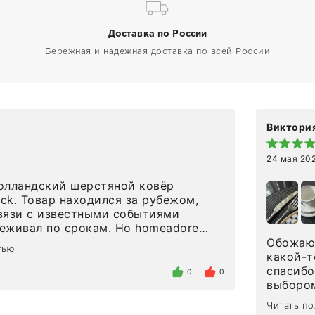
Доставка по России
Бережная и надежная доставка по всей России
Виктория
24 мая 20
олландский шерстяной ковёр
eck. Товар находился за рубежом,
вязи с известными событиями
л по срокам. Но homeadore
вно в определенное в договоре
Обожаю 
тью
тдельно хочу отметить
какой-т
газина. Настоящая
спасибо
0
0
нтированность: помогли
выбором
 в ряде вопросов, всё подробно
сервисо
Читать п
были на связи на каждом этапе. Это
чайные 