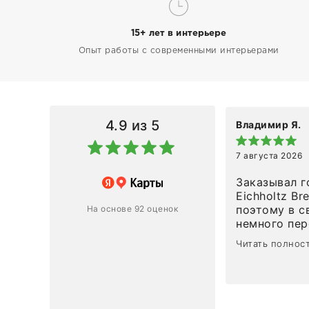
15+ лет в интерьере
Опыт работы с современными интерьерами
4.9
из 5
Владимир Я.
7 августа 2026
азин
Заказывал г
Eichholtz Br
Ответ компании
поэтому в с
На основе 92 оценок
немного пережива
1
0
привезли ро
Читать полнос
время, без задержеки. О
персонал ма
клиентоорие
разобраться
объяснили, 