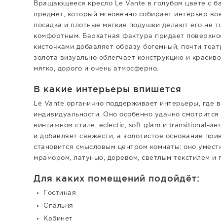
Вращающееся кресло Le Vante в голубом цвете с ба
предмет, который мгновенно собирает интерьер вок
посадка и плотные мягкие подушки делают его не т
комфортным. Бархатная фактура придает поверхнос
кисточками добавляет образу богемный, почти теа
золота визуально облегчает конструкцию и красиво
мягко, дорого и очень атмосферно.
В какие интерьеры впишется
Le Vante органично поддерживает интерьеры, где 
индивидуальности. Оно особенно удачно смотрится 
винтажном стиле, eclectic, soft glam и transitional
и добавляет свежести, а золотистое основание при
становится смысловым центром комнаты: оно уместн
мрамором, латунью, деревом, светлым текстилем и 
Для каких помещений подойдёт:
Гостиная
Спальня
Кабинет