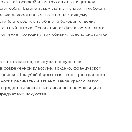
рхатной обивкой и кисточками выглядит как
руг себя. Плавно закругленный силуэт, глубокая
олько декоративным, но и по-настоящему
ти благородную глубину, а боковая отделка
тральный штрих. Основание с эффектом матового
 оттеняет холодный тон обивки. Кресло смотрится
важны характер, текстура и ощущение
в современной классике, ар-деко, французском
-интерьерах. Голубой бархат смягчает пространство
вносит деликатный акцент. Такое кресло легко
о рядом с лаконичным диваном, в композиции с
предметами искусства.