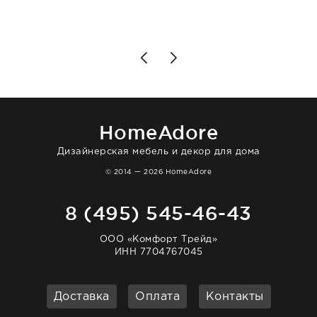
подробно объяснили, были на связи на
каждом этапе. Это тот случай, когда
чувствуешь, что о тебе действительно
позаботились. Что касается самого ковра,
то качество выше всяких похвал. Выглядит
в интерьере ровно так, как хотел. Ещё раз -
большая благодарность сотрудникам
homeadore!
HomeAdore
Дизайнерская мебель и декор для дома
© 2014 — 2026 HomeAdore
8 (495) 545-46-43
ООО «Комфорт Трейд»
ИНН 7704767045
Доставка
Оплата
Контакты