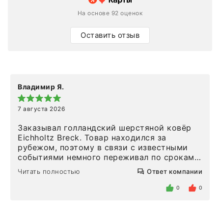
На основе 92 оценок
Оставить отзыв
Владимир Я.
7 августа 2026
Заказывал голландский шерстяной ковёр
Eichholtz Breck. Товар находился за
рубежом, поэтому в связи с известными
событиями немного переживал по срокам.
Но homeadore привезли ровно в
Читать полностью
Ответ компании
определенное в договоре время, без
задержеки. Отдельно хочу отметить
0
0
персонал магазина. Настоящая
клиентоориентированность: помогли
разобраться в ряде вопросов, всё