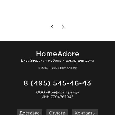
разобраться в ряде вопросов, всё
подробно объяснили, были на связи на
каждом этапе. Это тот случай, когда
чувствуешь, что о тебе действительно
позаботились. Что касается самого ковра,
то качество выше всяких похвал. Выглядит
в интерьере ровно так, как хотел. Ещё раз -
большая благодарность сотрудникам
homeadore!
HomeAdore
Дизайнерская мебель и декор для дома
© 2014 — 2026 HomeAdore
8 (495) 545-46-43
ООО «Комфорт Трейд»
ИНН 7704767045
Доставка
Оплата
Контакты