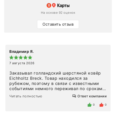
На основе 92 оценок
Оставить отзыв
Владимир Я.
7 августа 2026
Заказывал голландский шерстяной ковёр
Eichholtz Breck. Товар находился за
рубежом, поэтому в связи с известными
событиями немного переживал по срокам.
Но homeadore привезли ровно в
Читать полностью
Ответ компании
определенное в договоре время, без
задержеки. Отдельно хочу отметить
0
0
персонал магазина. Настоящая
клиентоориентированность: помогли