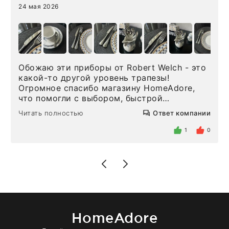
24 мая 2026
Обожаю эти приборы от Robert Welch - это
какой-то другой уровень трапезы!
Огромное спасибо магазину HomeAdore,
что помогли с выбором, быстрой
доставкой и высоким сервисом. Один раз
Читать полностью
Ответ компании
была здесь лично, забирала чайные ложки,
внутри очень много антикварной посуды,
1
0
столовых приборов и других аксессуаров
для дома. Без покупки точно не уйти.
Позже заказывала остальные приборы -
доставили сдэком на следующий день к
нашему торжеству. Поддержка клиентов
отвечает очень быстро. Взаимодействием
очень довольна. Рекомендую!
HomeAdore