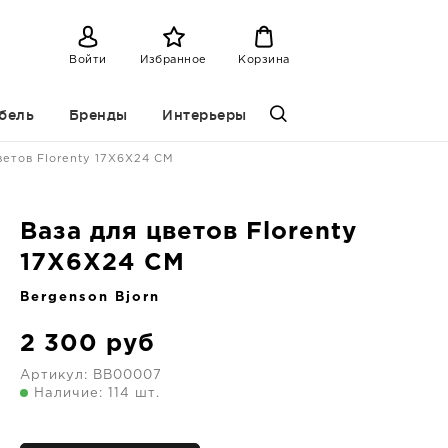
Войти
Избранное
Корзина
бель
Бренды
Интерьеры
ветов Florenty 17X6X24 CM
Ваза для цветов Florenty
17X6X24 CM
Bergenson Bjorn
2 300
руб
Артикул:
BB00007
Наличие: 114 шт.