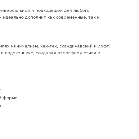
универсальной и подходящей для любого
 идеально дополнит как современные, так и
илях минимализм, хай-тек, скандинавский и лофт.
ли подоконнике, создавая атмосферу стиля и
а
й форме
а