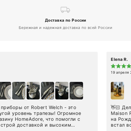
Доставка по России
Бережная и надежная доставка по всей России
Elena R.
19 апреля
приборы от Robert Welch - это
👋🏻 Делюсь впечатлениями от покупки сиропов
угой уровень трапезы! Огромное
Maison Routin 1883
азину HomeAdore, что помогли с
на Рожд
ыстрой доставкой и высоким
встал в
дин раз была здесь лично, забирала
решила 