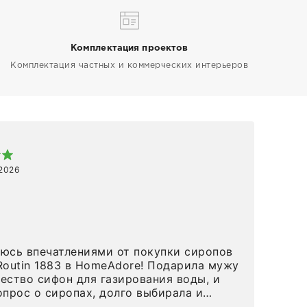
Комплектация проектов
Комплектация частных и коммерческих интерьеров
Арт
 2026
1 ап
Спа
 в HomeAdore! Подарила мужу
вов
ество сифон для газирования воды, и
и р
опрос о сиропах, долго выбирала и
попробовать сироп Maison Routin кола, (