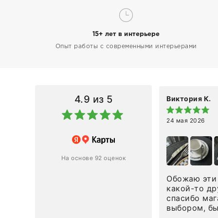
15+ лет в интерьере
Опыт работы с современными интерьерами
4.9
из 5
Виктория К.
24 мая 2026
 магазину за оперативную
лению и домтавке моего заказа.
ин приехал ко мне целым и
На основе 92 оценок
ным в течение трех дней!
Обожаю эти 
Ответ компании
какой-то др
спасибо маг
0
0
выбором, б
сервисом. О