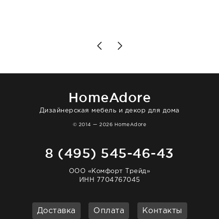
разобраться в ряде вопросов, всё
подробно объяснили, были на связи на
каждом этапе. Это тот случай, когда
чувствуешь, что о тебе действительно
позаботились. Что касается самого ковра,
то качество выше всяких похвал. Выглядит
в интерьере ровно так, как хотел. Ещё раз -
большая благодарность сотрудникам
homeadore!
HomeAdore
Дизайнерская мебель и декор для дома
© 2014 — 2026 HomeAdore
8 (495) 545-46-43
ООО «Комфорт Трейд»
ИНН 7704767045
Доставка
Оплата
Контакты