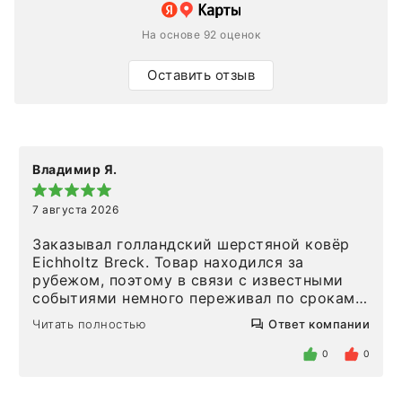
На основе 92 оценок
Оставить отзыв
Владимир Я.
7 августа 2026
Заказывал голландский шерстяной ковёр
Eichholtz Breck. Товар находился за
рубежом, поэтому в связи с известными
событиями немного переживал по срокам.
Но homeadore привезли ровно в
Читать полностью
Ответ компании
определенное в договоре время, без
задержеки. Отдельно хочу отметить
0
0
персонал магазина. Настоящая
клиентоориентированность: помогли