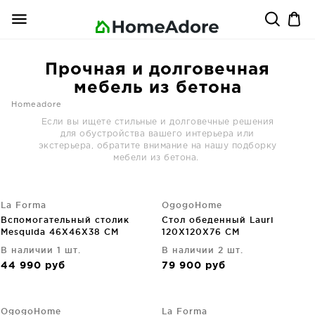
Прочная и долговечная
мебель из бетона
Homeadore
Если вы ищете стильные и долговечные решения
для обустройства вашего интерьера или
экстерьера, обратите внимание на нашу подборку
мебели из бетона.
La Forma
OgogoHome
Вспомогательный столик
Стол обеденный Lauri
Mesquida 46X46X38 CM
120X120X76 CM
В наличии 1 шт.
В наличии 2 шт.
44 990
руб
79 900
руб
OgogoHome
La Forma