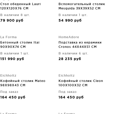
Стол обеденный Lauri
Вспомогательный столик
120X120X76 CM
Mesquida 39X39X52 CM
В наличии 8 шт.
В наличии 1 шт.
79 900
руб
54 990
руб
La Forma
HomeAdore
Бетонный столик Itai
Подставка из керамики
90X90X74 CM
Cronos 44X44X51 CM
В наличии 1 шт.
В наличии 6 шт.
151 990
руб
28 235
руб
Eichholtz
Eichholtz
Кофейный столик Mateo
Кофейный столик Cleon
98X98X43 CM
100X100X32 CM
Под заказ
Под заказ
164 450
руб
164 450
руб
La Forma
La Forma