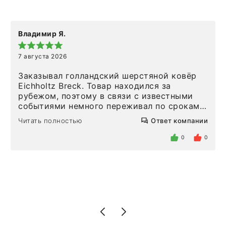
Владимир Я.
7 августа 2026
Заказывал голландский шерстяной ковёр
Eichholtz Breck. Товар находился за
рубежом, поэтому в связи с известными
событиями немного переживал по срокам.
Но homeadore привезли ровно в
Читать полностью
Ответ компании
определенное в договоре время, без
задержеки. Отдельно хочу отметить
0
0
персонал магазина. Настоящая
клиентоориентированность: помогли
разобраться в ряде вопросов, всё
подробно объяснили, были на связи на
каждом этапе. Это тот случай, когда
чувствуешь, что о тебе действительно
позаботились. Что касается самого ковра,
то качество выше всяких похвал. Выглядит