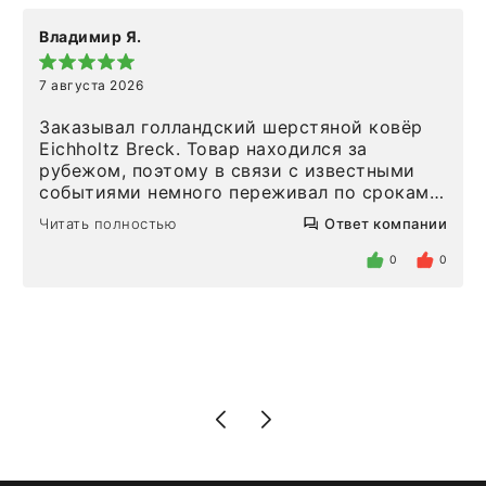
Владимир Я.
7 августа 2026
Заказывал голландский шерстяной ковёр
Eichholtz Breck. Товар находился за
рубежом, поэтому в связи с известными
событиями немного переживал по срокам.
Но homeadore привезли ровно в
Читать полностью
Ответ компании
определенное в договоре время, без
задержеки. Отдельно хочу отметить
0
0
персонал магазина. Настоящая
клиентоориентированность: помогли
разобраться в ряде вопросов, всё
подробно объяснили, были на связи на
каждом этапе. Это тот случай, когда
чувствуешь, что о тебе действительно
позаботились. Что касается самого ковра,
то качество выше всяких похвал. Выглядит
в интерьере ровно так, как хотел. Ещё раз -
большая благодарность сотрудникам