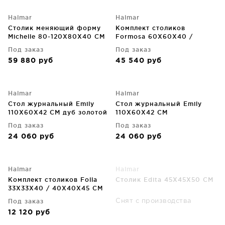
Halmar
Halmar
Столик меняющий форму
Комплект столиков
Michelle 80-120X80X40 CM
Formosa 60X60X40 /
80X80X47 CM
Под заказ
Под заказ
59 880
руб
45 540
руб
Halmar
Halmar
Стол журнальный Emily
Стол журнальный Emily
110X60X42 CM дуб золотой
110X60X42 CM
Под заказ
Под заказ
24 060
руб
24 060
руб
Halmar
Halmar
Комплект столиков Folla
Столик Edita 45X45X50 CM
33X33X40 / 40X40X45 CM
Под заказ
Снят с производства
12 120
руб