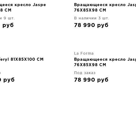
ееся кресло Jaspe
Вращающееся кресло Jas
8 CM
76X85X98 CM
и 9 шт.
В наличии 3 шт.
0
руб
78 990
руб
La Forma
eryl 81X85X100 CM
Вращающееся кресло Jas
76X85X98 CM
з
Под заказ
0
руб
78 990
руб