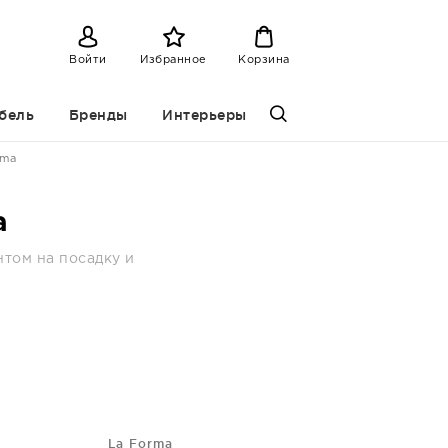
Войти
Избранное
Корзина
бель
Бренды
Интерьеры
rma
a
нтом на посадку и
La Forma