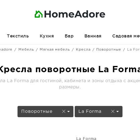
Текстиль
Кухня
Бар
Ванная
Садовая ме
eadore
Мебель
Мягкая мебель
Кресла
Поворотные
La Fo
Кресла поворотные La Form
а La Forma для гостиной, кабинета и зоны отдыха с акце
размеры.
Поворотные
La Forma
La Forma