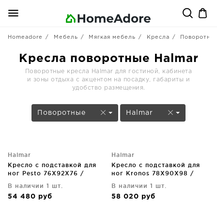
Homeadore
Мебель
Мягкая мебель
Кресла
Поворотны
Кресла поворотные Halmar
Поворотные кресла Halmar для гостиной, кабинета
и зоны отдыха с акцентом на посадку, габариты и
удобство размещения.
Поворотные
Halmar
Halmar
Halmar
Кресло с подставкой для
Кресло с подставкой для
ног Pesto 76X92X76 /
ног Kronos 78X90X98 /
48X43X44 CM
48X40X44 CM
В наличии 1 шт.
В наличии 1 шт.
54 480
руб
58 020
руб