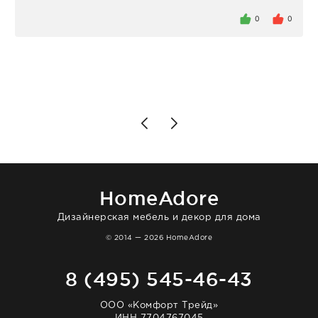
определенное в договоре время, без
задержеки. Отдельно хочу отметить
0
0
персонал магазина. Настоящая
клиентоориентированность: помогли
разобраться в ряде вопросов, всё
подробно объяснили, были на связи на
каждом этапе. Это тот случай, когда
чувствуешь, что о тебе действительно
позаботились. Что касается самого ковра,
то качество выше всяких похвал. Выглядит
в интерьере ровно так, как хотел. Ещё раз -
большая благодарность сотрудникам
homeadore!
HomeAdore
Дизайнерская мебель и декор для дома
© 2014 — 2026 HomeAdore
8 (495) 545-46-43
ООО «Комфорт Трейд»