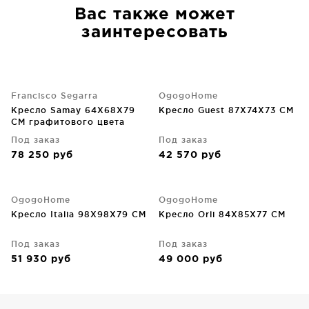
Вас также может
заинтересовать
Francisco Segarra
OgogoHome
Кресло Samay 64X68X79
Кресло Guest 87X74X73 CM
CM графитового цвета
Под заказ
Под заказ
78 250
руб
42 570
руб
OgogoHome
OgogoHome
Кресло Italia 98X98X79 CM
Кресло Orli 84X85X77 CM
Под заказ
Под заказ
51 930
руб
49 000
руб