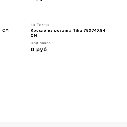
La Forma
3 CM
Кресло из ротанга Tika 78X74X94
CM
Под заказ
0
руб