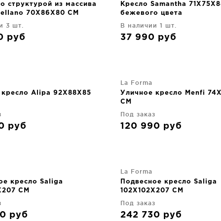
со структурой из массива
Кресло Samantha 71X75X
Bellano 70X86X80 CM
бежевого цвета
и 3 шт.
В наличии 1 шт.
90
руб
37 990
руб
La Forma
 кресло Alipa 92X88X85
Уличное кресло Menfi 74
CM
з
Под заказ
30
руб
120 990
руб
La Forma
ое кресло Saliga
Подвесное кресло Saliga
X207 CM
102X102X207 CM
з
Под заказ
30
руб
242 730
руб