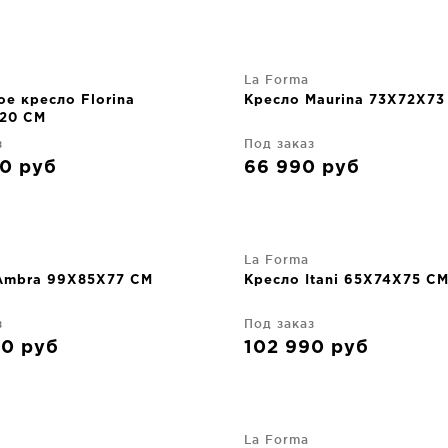
La Forma
е кресло Florina
Кресло Maurina 73X72X73
20 CM
з
Под заказ
50
руб
66 990
руб
La Forma
Ambra 99X85X77 CM
Кресло Itani 65X74X75 C
з
Под заказ
90
руб
102 990
руб
La Forma