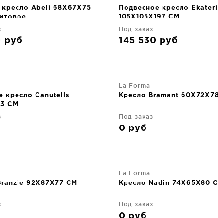
 кресло Abeli 68X67X75
Подвесное кресло Ekateri
итовое
105X105X197 CM
з
Под заказ
0
руб
145 530
руб
La Forma
 кресло Canutells
Кресло Bramant 60X72X7
3 CM
з
Под заказ
0
руб
La Forma
Branzie 92X87X77 CM
Кресло Nadin 74X65X80 
з
Под заказ
0
руб