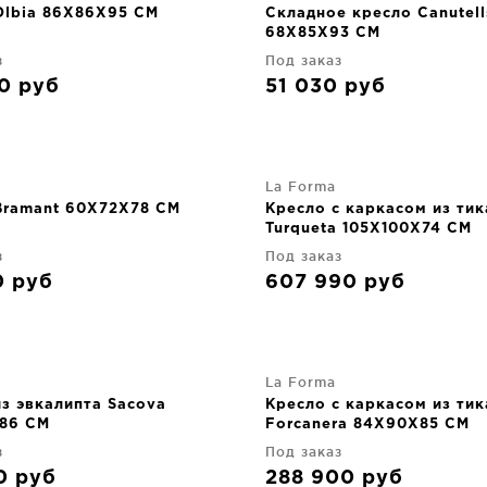
Olbia 86X86X95 CM
Складное кресло Canutell
68X85X93 CM
з
Под заказ
90
руб
51 030
руб
La Forma
Bramant 60X72X78 CM
Кресло с каркасом из тик
Turqueta 105X100X74 CM
з
Под заказ
0
руб
607 990
руб
La Forma
з эвкалипта Sacova
Кресло с каркасом из тик
86 CM
Forcanera 84X90X85 CM
з
Под заказ
90
руб
288 900
руб