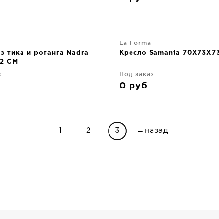
La Forma
з тика и ротанга Nadra
Кресло Samanta 70X73X7
2 CM
з
Под заказ
0
руб
1
2
3
←назад