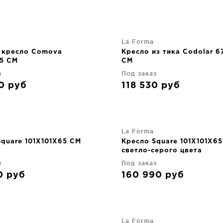
La Forma
 кресло Comova
Кресло из тика Codolar 
5 CM
CM
з
Под заказ
30
руб
118 530
руб
La Forma
Square 101X101X65 CM
Кресло Square 101X101X6
светло-серого цвета
з
Под заказ
30
руб
160 990
руб
La Forma