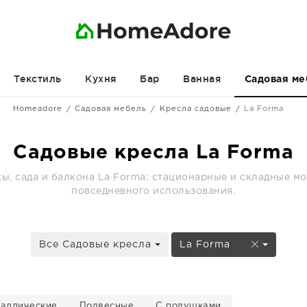
Текстиль
Кухня
Бар
Ванная
Садовая ме
Homeadore
Садовая мебель
Кресла садовые
La Forma
Садовые кресла La Forma
сы, сада и балкона La Forma: стационарные и складные мо
повседневного использования.
Все Садовые кресла
La Forma
аллические
Подвесные
С подушками