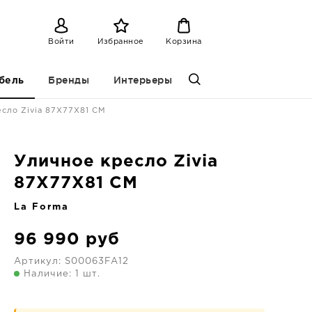
Войти
Избранное
Корзина
Бренды
Интерьеры
бель
сло Zivia 87X77X81 CM
Уличное кресло Zivia
87X77X81 CM
La Forma
96 990
руб
Артикул:
S00063FA12
Наличие: 1 шт.