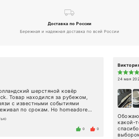
Доставка по России
Бережная и надежная доставка по всей России
Виктория
24 мая 20
олландский шерстяной ковёр
eck. Товар находился за рубежом,
вязи с известными событиями
л по срокам. Но homeadore
вно в определенное в договоре
Обожаю 
тью
тдельно хочу отметить
какой-т
газина. Настоящая
спасибо
0
0
нтированность: помогли
выбором