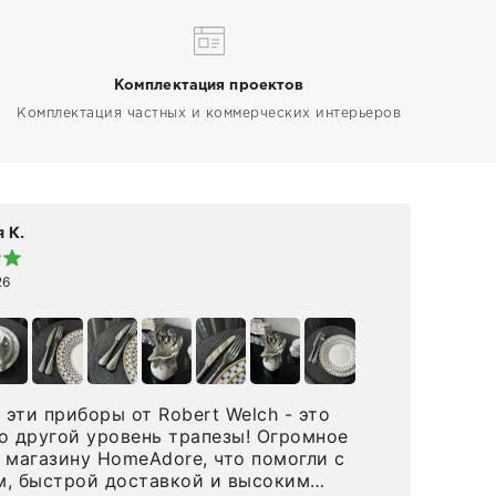
Комплектация проектов
Комплектация частных и коммерческих интерьеров
 К.
Elen
26
19 а
эти приборы от Robert Welch - это
👋🏻 Делюсь впечатлениями от покупки 
о другой уровень трапезы! Огромное
Maison R
 магазину HomeAdore, что помогли с
на 
, быстрой доставкой и высоким
вст