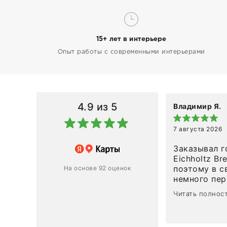
15+ лет в интерьере
Опыт работы с современными интерьерами
4.9
из 5
Владимир Я.
7 августа 2026
азин
Заказывал г
Eichholtz Br
Ответ компании
поэтому в с
На основе 92 оценок
немного пережива
1
0
привезли ро
Читать полнос
время, без задержеки. О
персонал ма
клиентоорие