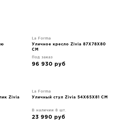
La Forma
рю
Уличное кресло Zivia 87X78X80
CM
стали
Под заказ
96 930
руб
La Forma
ик Zivia
Уличный стул Zivia 54X65X81 CM
В наличии 8 шт.
23 990
руб