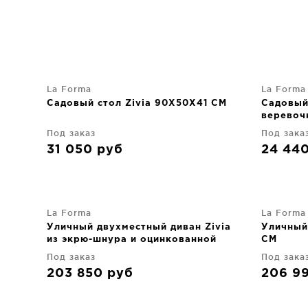
La Forma
La Forma
Садовый стол Zivia 90X50X41 CM
Садовый 
веревоч
оцинков
Под заказ
Под зака
31 050
руб
24 44
La Forma
La Forma
Уличный двухместный диван Zivia
Уличный
из экрю-шнура и оцинкованной
CM
стали тауп 178X79X80 CM
Под заказ
Под зака
203 850
руб
206 9