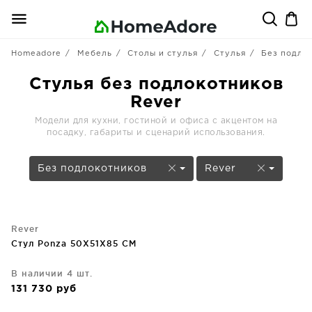
Homeadore
Мебель
Столы и стулья
Стулья
Без подло
Стулья без подлокотников
Rever
Модели для кухни, гостиной и офиса с акцентом на
посадку, габариты и сценарий использования.
Без подлокотников
Rever
Rever
Стул Ponza 50X51X85 CM
В наличии 4 шт.
131 730
руб