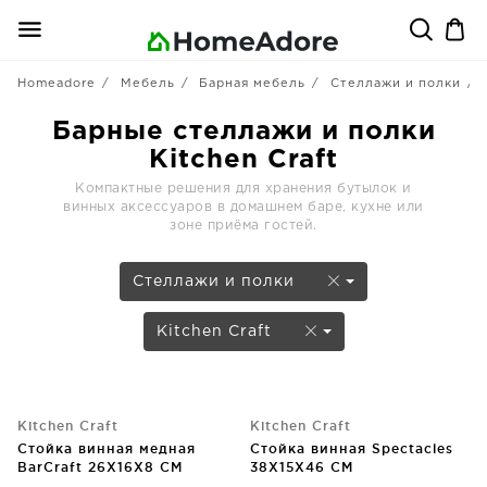
Homeadore
Мебель
Барная мебель
Стеллажи и полки
Барные стеллажи и полки
Kitchen Craft
Компактные решения для хранения бутылок и
винных аксессуаров в домашнем баре, кухне или
зоне приёма гостей.
Стеллажи и полки
Kitchen Craft
Kitchen Craft
Kitchen Craft
Стойка винная медная
Стойка винная Spectacles
BarCraft 26X16X8 CM
38X15X46 CM