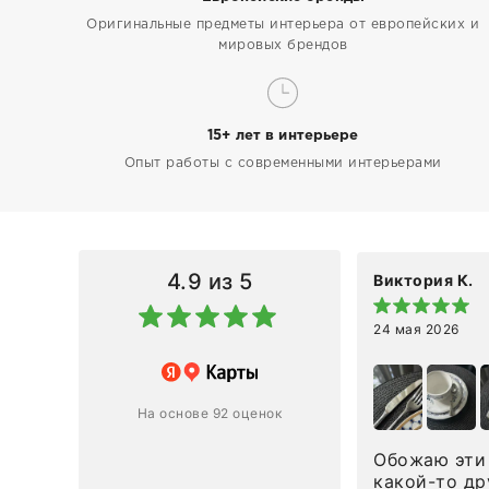
Оригинальные предметы интерьера от европейских и
мировых брендов
15+ лет в интерьере
Опыт работы с современными интерьерами
4.9
из 5
Виктория К.
24 мая 2026
 магазину за оперативную
лению и домтавке моего заказа.
ин приехал ко мне целым и
На основе 92 оценок
ным в течение трех дней!
Обожаю эти 
Ответ компании
какой-то др