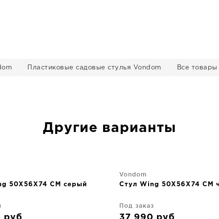
dom
Пластиковые садовые стулья Vondom
Все товары
Другие варианты
Vondom
ng 50X56X74 CM серый
Стул Wing 50X56X74 CM 
з
Под заказ
0
руб
37 990
руб