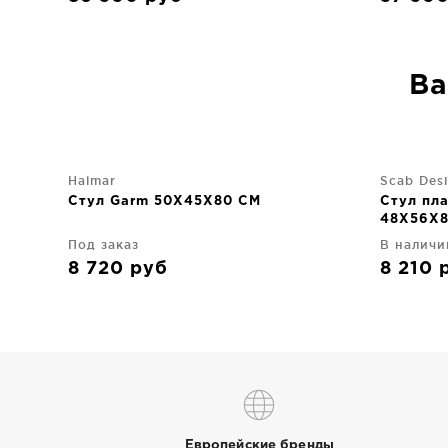
Ва
Halmar
Scab Des
Стул Garm 50X45X80 CM
Стул пл
48X56X
Под заказ
В наличи
8 720
руб
8 210
Европейские бренды