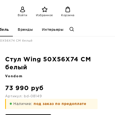
Войти
Избранное
Корзина
Бренды
Интерьеры
бель
50X56X74 CM белый
Стул Wing 50X56X74 CM
белый
Vondom
73 990
руб
Артикул:
bd-08149
Наличие:
под заказ по предоплате