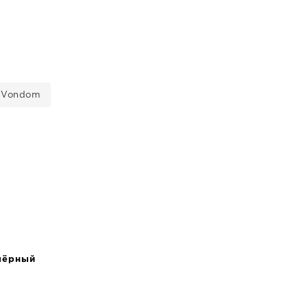
 Vondom
чёрный