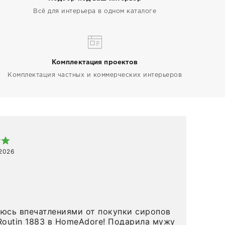
Всё для интерьера в одном каталоге
Комплектация проектов
Комплектация частных и коммерческих интерьеров
Арт
 2026
1 ап
Спа
 в HomeAdore! Подарила мужу
вов