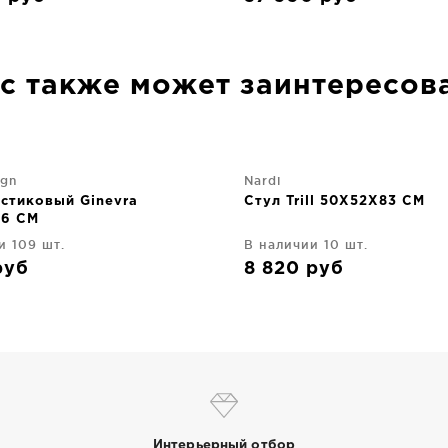
с также может заинтересов
ign
Nardi
астиковый Ginevra
Стул Trill 50X52X83 CM
86 CM
и 109 шт.
В наличии 10 шт.
руб
8 820
руб
Интерьерный отбор