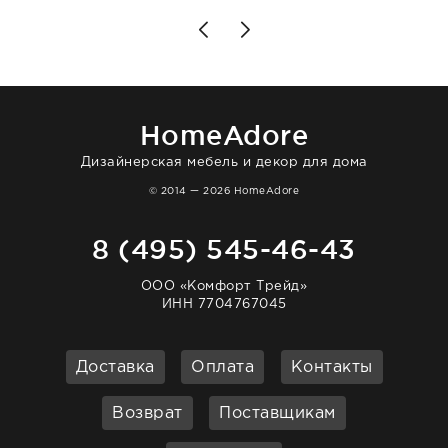
для дома. Без покупки точно не уйти.
Позже заказывала остальные приборы -
доставили сдэком на следующий день к
нашему торжеству. Поддержка клиентов
отвечает очень быстро. Взаимодействием
очень довольна. Рекомендую!
HomeAdore
Дизайнерская мебель и декор для дома
© 2014 — 2026 HomeAdore
8 (495) 545-46-43
ООО «Комфорт Трейд»
ИНН 7704767045
Доставка
Оплата
Контакты
Возврат
Поставщикам