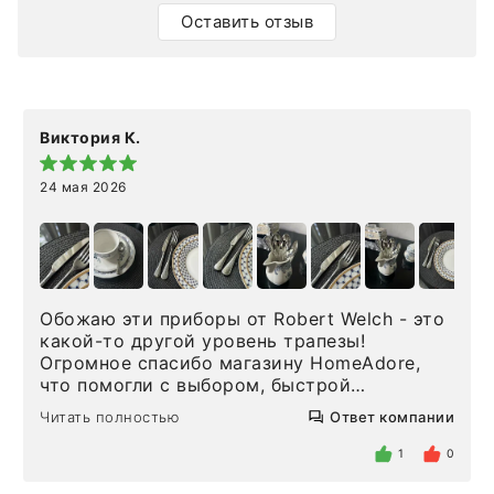
Оставить отзыв
Виктория К.
24 мая 2026
Обожаю эти приборы от Robert Welch - это
какой-то другой уровень трапезы!
Огромное спасибо магазину HomeAdore,
что помогли с выбором, быстрой
доставкой и высоким сервисом. Один раз
Читать полностью
Ответ компании
была здесь лично, забирала чайные ложки,
внутри очень много антикварной посуды,
1
0
столовых приборов и других аксессуаров