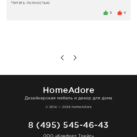
Читать полностью
определенное в договоре время, без
задержеки. Отдельно хочу отметить
0
0
персонал магазина. Настоящая
клиентоориентированность: помогли
разобраться в ряде вопросов, всё
подробно объяснили, были на связи на
каждом этапе. Это тот случай, когда
чувствуешь, что о тебе действительно
позаботились. Что касается самого ковра,
то качество выше всяких похвал. Выглядит
в интерьере ровно так, как хотел. Ещё раз -
большая благодарность сотрудникам
homeadore!
HomeAdore
Дизайнерская мебель и декор для дома
© 2014 — 2026 HomeAdore
8 (495) 545-46-43
ООО «Комфорт Трейд»