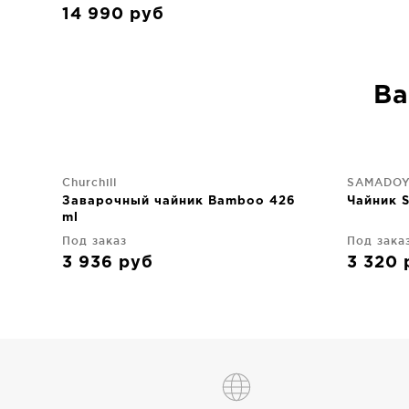
14 990
руб
Ва
Churchill
SAMADO
Заварочный чайник Bamboo 426
Чайник 
ml
Под заказ
Под зака
3 936
руб
3 320