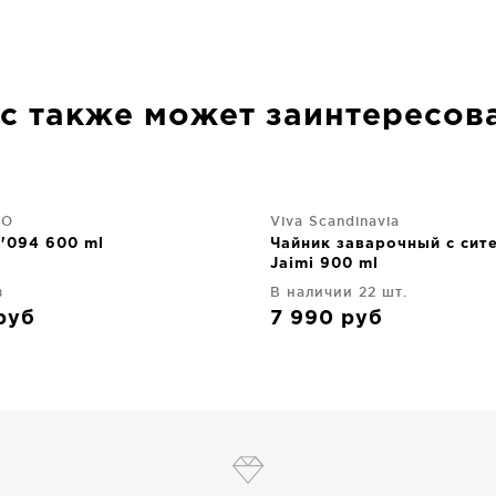
с также может заинтересов
YO
Viva Scandinavia
S'094 600 ml
Чайник заварочный с сит
Jaimi 900 ml
з
В наличии 22 шт.
руб
7 990
руб