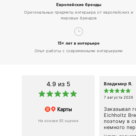
Европейские бренды
Оригинальные предметы интерьера от европейских и
мировых брендов
15+ лет в интерьере
Опыт работы с современными интерьерами
4.9
из 5
Владимир Я.
7 августа 2026
азин
Заказывал г
Eichholtz Br
Ответ компании
поэтому в с
На основе 92 оценок
немного пережива
1
0
привезли ро