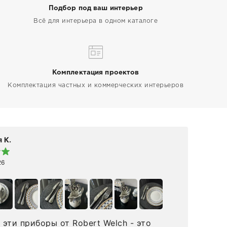
Подбор под ваш интерьер
Всё для интерьера в одном каталоге
Комплектация проектов
Комплектация частных и коммерческих интерьеров
 К.
Elen
26
19 а
эти приборы от Robert Welch - это
👋🏻 Делюсь впечатлениями от покупки 