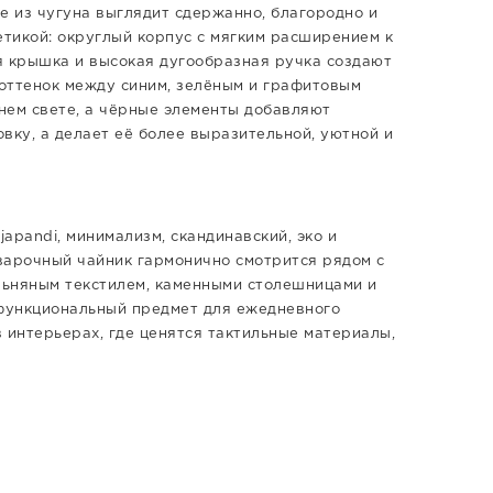
е из чугуна выглядит сдержанно, благородно и
етикой: округлый корпус с мягким расширением к
я крышка и высокая дугообразная ручка создают
оттенок между синим, зелёным и графитовым
нем свете, а чёрные элементы добавляют
вку, а делает её более выразительной, уютной и
japandi, минимализм, скандинавский, эко и
варочный чайник гармонично смотрится рядом с
льняным текстилем, каменными столешницами и
 функциональный предмет для ежедневного
 интерьерах, где ценятся тактильные материалы,