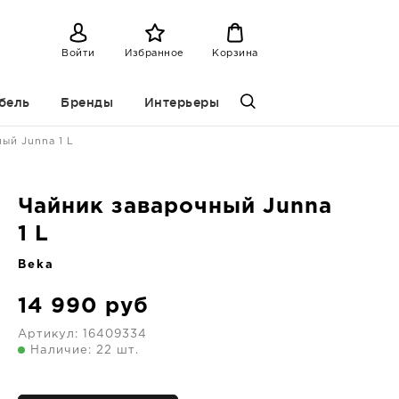
Войти
Избранное
Корзина
бель
Бренды
Интерьеры
ый Junna 1 L
Чайник заварочный Junna
1 L
Beka
14 990
руб
Артикул:
16409334
Наличие: 22 шт.