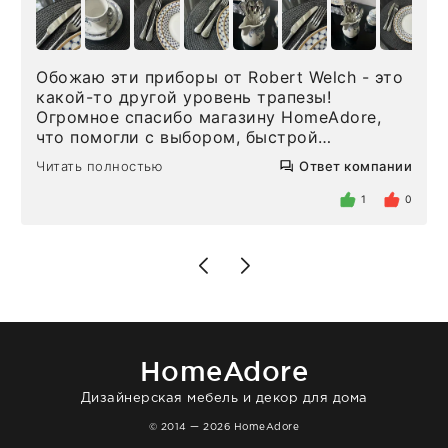
Обожаю эти приборы от Robert Welch - это
какой-то другой уровень трапезы!
Огромное спасибо магазину HomeAdore,
что помогли с выбором, быстрой
доставкой и высоким сервисом. Один раз
Читать полностью
Ответ компании
была здесь лично, забирала чайные ложки,
внутри очень много антикварной посуды,
1
0
столовых приборов и других аксессуаров
для дома. Без покупки точно не уйти.
Позже заказывала остальные приборы -
доставили сдэком на следующий день к
нашему торжеству. Поддержка клиентов
отвечает очень быстро. Взаимодействием
очень довольна. Рекомендую!
HomeAdore
Дизайнерская мебель и декор для дома
© 2014 — 2026 HomeAdore