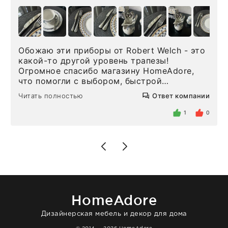
Обожаю эти приборы от Robert Welch - это
какой-то другой уровень трапезы!
Огромное спасибо магазину HomeAdore,
что помогли с выбором, быстрой
доставкой и высоким сервисом. Один раз
Читать полностью
Ответ компании
была здесь лично, забирала чайные ложки,
внутри очень много антикварной посуды,
1
0
столовых приборов и других аксессуаров
для дома. Без покупки точно не уйти.
Позже заказывала остальные приборы -
доставили сдэком на следующий день к
нашему торжеству. Поддержка клиентов
отвечает очень быстро. Взаимодействием
очень довольна. Рекомендую!
HomeAdore
Дизайнерская мебель и декор для дома