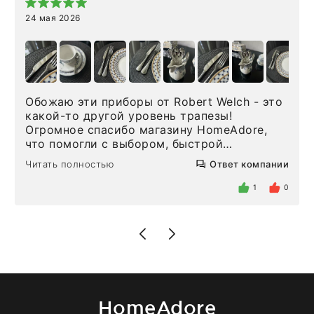
24 мая 2026
Обожаю эти приборы от Robert Welch - это
какой-то другой уровень трапезы!
Огромное спасибо магазину HomeAdore,
что помогли с выбором, быстрой
доставкой и высоким сервисом. Один раз
Читать полностью
Ответ компании
была здесь лично, забирала чайные ложки,
внутри очень много антикварной посуды,
1
0
столовых приборов и других аксессуаров
для дома. Без покупки точно не уйти.
Позже заказывала остальные приборы -
доставили сдэком на следующий день к
нашему торжеству. Поддержка клиентов
отвечает очень быстро. Взаимодействием
очень довольна. Рекомендую!
HomeAdore