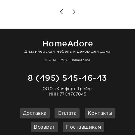
чувствуешь, что о тебе действительно
позаботились. Что касается самого ковра,
то качество выше всяких похвал. Выглядит
в интерьере ровно так, как хотел. Ещё раз -
большая благодарность сотрудникам
homeadore!
HomeAdore
Дизайнерская мебель и декор для дома
© 2014 — 2026 HomeAdore
8 (495) 545-46-43
ООО «Комфорт Трейд»
ИНН 7704767045
Доставка
Оплата
Контакты
Возврат
Поставщикам