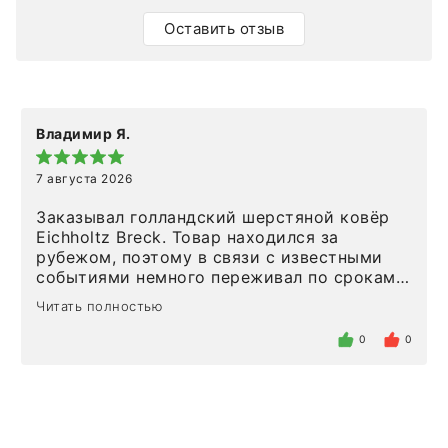
Оставить отзыв
Владимир Я.
7 августа 2026
Заказывал голландский шерстяной ковёр
Eichholtz Breck. Товар находился за
рубежом, поэтому в связи с известными
событиями немного переживал по срокам.
Но homeadore привезли ровно в
Читать полностью
определенное в договоре время, без
задержеки. Отдельно хочу отметить
0
0
персонал магазина. Настоящая
клиентоориентированность: помогли
разобраться в ряде вопросов, всё
подробно объяснили, были на связи на
каждом этапе. Это тот случай, когда