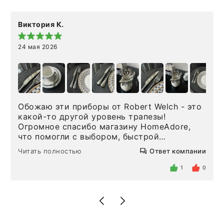
Виктория К.
24 мая 2026
Обожаю эти приборы от Robert Welch - это
какой-то другой уровень трапезы!
Огромное спасибо магазину HomeAdore,
что помогли с выбором, быстрой
доставкой и высоким сервисом. Один раз
Читать полностью
Ответ компании
была здесь лично, забирала чайные ложки,
внутри очень много антикварной посуды,
1
0
столовых приборов и других аксессуаров
для дома. Без покупки точно не уйти.
Позже заказывала остальные приборы -
доставили сдэком на следующий день к
нашему торжеству. Поддержка клиентов