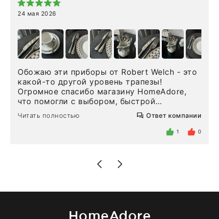
24 мая 2026
Обожаю эти приборы от Robert Welch - это
какой-то другой уровень трапезы!
Огромное спасибо магазину HomeAdore,
что помогли с выбором, быстрой
доставкой и высоким сервисом. Один раз
Читать полностью
Ответ компании
была здесь лично, забирала чайные ложки,
внутри очень много антикварной посуды,
1
0
столовых приборов и других аксессуаров
для дома. Без покупки точно не уйти.
Позже заказывала остальные приборы -
доставили сдэком на следующий день к
нашему торжеству. Поддержка клиентов
отвечает очень быстро. Взаимодействием
очень довольна. Рекомендую!
HomeAdore