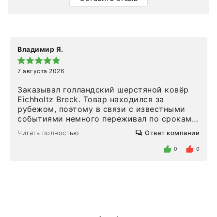
Владимир Я.
7 августа 2026
Заказывал голландский шерстяной ковёр
Eichholtz Breck. Товар находился за
рубежом, поэтому в связи с известными
событиями немного переживал по срокам.
Но homeadore привезли ровно в
Читать полностью
Ответ компании
определенное в договоре время, без
задержеки. Отдельно хочу отметить
0
0
персонал магазина. Настоящая
клиентоориентированность: помогли
разобраться в ряде вопросов, всё
подробно объяснили, были на связи на
каждом этапе. Это тот случай, когда
чувствуешь, что о тебе действительно
позаботились. Что касается самого ковра,