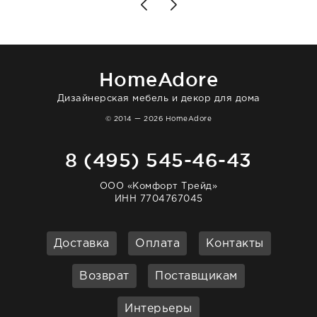
то качество выше всяких похвал. Выглядит
в интерьере ровно так, как хотел. Ещё раз -
большая благодарность сотрудникам
homeadore!
HomeAdore
Дизайнерская мебель и декор для дома
© 2014 — 2026 HomeAdore
8 (495) 545-46-43
ООО «Комфорт Трейд»
ИНН 7704767045
Доставка
Оплата
Контакты
Возврат
Поставщикам
Интерьеры