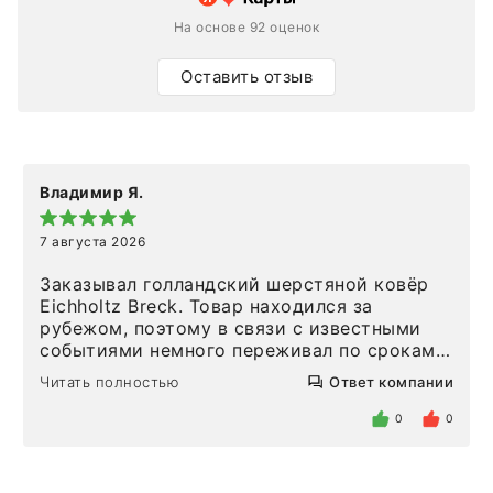
На основе 92 оценок
Оставить отзыв
Владимир Я.
7 августа 2026
Заказывал голландский шерстяной ковёр
Eichholtz Breck. Товар находился за
рубежом, поэтому в связи с известными
событиями немного переживал по срокам.
Но homeadore привезли ровно в
Читать полностью
Ответ компании
определенное в договоре время, без
задержеки. Отдельно хочу отметить
0
0
персонал магазина. Настоящая
клиентоориентированность: помогли
разобраться в ряде вопросов, всё