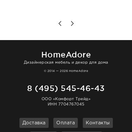
подробно объяснили, были на связи на
каждом этапе. Это тот случай, когда
чувствуешь, что о тебе действительно
позаботились. Что касается самого ковра,
то качество выше всяких похвал. Выглядит
в интерьере ровно так, как хотел. Ещё раз -
большая благодарность сотрудникам
homeadore!
HomeAdore
Дизайнерская мебель и декор для дома
© 2014 — 2026 HomeAdore
8 (495) 545-46-43
ООО «Комфорт Трейд»
ИНН 7704767045
Доставка
Оплата
Контакты