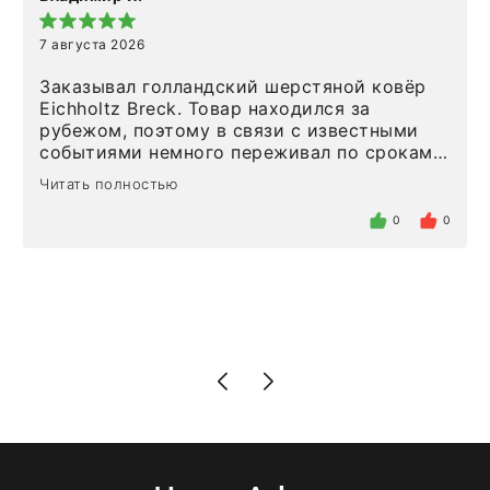
7 августа 2026
Заказывал голландский шерстяной ковёр
Eichholtz Breck. Товар находился за
рубежом, поэтому в связи с известными
событиями немного переживал по срокам.
Но homeadore привезли ровно в
Читать полностью
определенное в договоре время, без
задержеки. Отдельно хочу отметить
0
0
персонал магазина. Настоящая
клиентоориентированность: помогли
разобраться в ряде вопросов, всё
подробно объяснили, были на связи на
каждом этапе. Это тот случай, когда
чувствуешь, что о тебе действительно
позаботились. Что касается самого ковра,
то качество выше всяких похвал. Выглядит
в интерьере ровно так, как хотел. Ещё раз -
большая благодарность сотрудникам
homeadore!