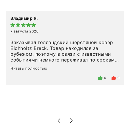
Владимир Я.
7 августа 2026
Заказывал голландский шерстяной ковёр
Eichholtz Breck. Товар находился за
рубежом, поэтому в связи с известными
событиями немного переживал по срокам.
Но homeadore привезли ровно в
Читать полностью
определенное в договоре время, без
задержеки. Отдельно хочу отметить
0
0
персонал магазина. Настоящая
клиентоориентированность: помогли
разобраться в ряде вопросов, всё
подробно объяснили, были на связи на
каждом этапе. Это тот случай, когда
чувствуешь, что о тебе действительно
позаботились. Что касается самого ковра,
то качество выше всяких похвал. Выглядит
в интерьере ровно так, как хотел. Ещё раз -