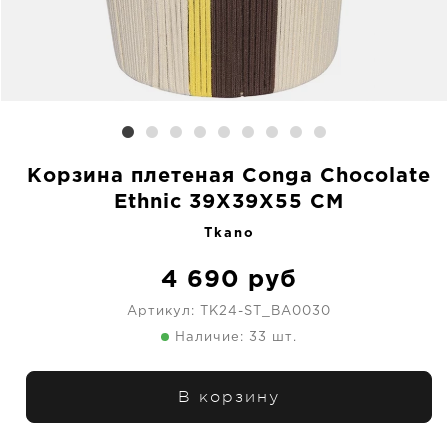
Корзина плетеная Conga Chocolate
Ethnic 39X39X55 CM
Tkano
4 690
руб
Артикул:
TK24-ST_BA0030
Наличие: 33 шт.
В корзину