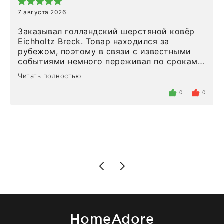
7 августа 2026
Заказывал голландский шерстяной ковёр
Eichholtz Breck. Товар находился за
рубежом, поэтому в связи с известными
событиями немного переживал по срокам.
Но homeadore привезли ровно в
Читать полностью
определенное в договоре время, без
задержеки. Отдельно хочу отметить
0
0
персонал магазина. Настоящая
клиентоориентированность: помогли
разобраться в ряде вопросов, всё
подробно объяснили, были на связи на
каждом этапе. Это тот случай, когда
чувствуешь, что о тебе действительно
позаботились. Что касается самого ковра,
то качество выше всяких похвал. Выглядит
в интерьере ровно так, как хотел. Ещё раз -
большая благодарность сотрудникам
homeadore!
HomeAdore