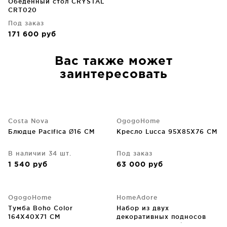
Обеденный стол CRYSTAL
CRT020
Под заказ
171 600
руб
Вас также может
заинтересовать
Costa Nova
OgogoHome
Блюдце Pacifica Ø16 CM
Кресло Lucca 95X85X76 CM
В наличии 34 шт.
Под заказ
1 540
руб
63 000
руб
OgogoHome
HomeAdore
Тумба Boho Color
Набор из двух
164X40X71 CM
декоративных подносов
Maroco 55X29X7 / 49X25X6