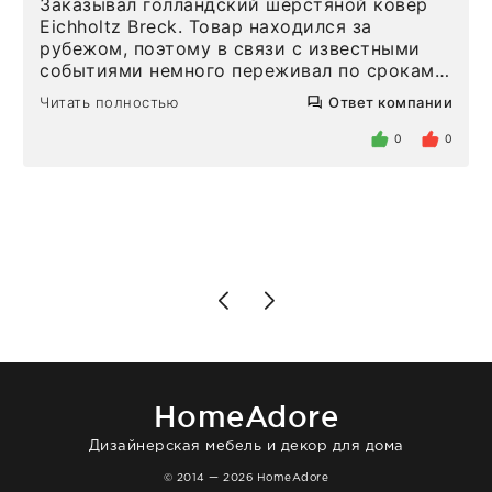
Заказывал голландский шерстяной ковёр
Eichholtz Breck. Товар находился за
рубежом, поэтому в связи с известными
событиями немного переживал по срокам.
Но homeadore привезли ровно в
Читать полностью
Ответ компании
определенное в договоре время, без
задержеки. Отдельно хочу отметить
0
0
персонал магазина. Настоящая
клиентоориентированность: помогли
разобраться в ряде вопросов, всё
подробно объяснили, были на связи на
каждом этапе. Это тот случай, когда
чувствуешь, что о тебе действительно
позаботились. Что касается самого ковра,
то качество выше всяких похвал. Выглядит
в интерьере ровно так, как хотел. Ещё раз -
большая благодарность сотрудникам
homeadore!
HomeAdore
Дизайнерская мебель и декор для дома
© 2014 — 2026 HomeAdore