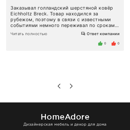
Заказывал голландский шерстяной ковёр
Eichholtz Breck. Товар находился за
рубежом, поэтому в связи с известными
событиями немного переживал по срокам.
Но homeadore привезли ровно в
Читать полностью
Ответ компании
определенное в договоре время, без
задержеки. Отдельно хочу отметить
0
0
персонал магазина. Настоящая
клиентоориентированность: помогли
разобраться в ряде вопросов, всё
подробно объяснили, были на связи на
каждом этапе. Это тот случай, когда
чувствуешь, что о тебе действительно
позаботились. Что касается самого ковра,
то качество выше всяких похвал. Выглядит
в интерьере ровно так, как хотел. Ещё раз -
большая благодарность сотрудникам
homeadore!
HomeAdore
Дизайнерская мебель и декор для дома