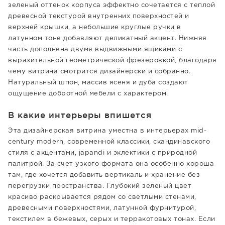
зеленый оттенок корпуса эффектно сочетается с теплой
древесной текстурой внутренних поверхностей и
верхней крышки, а небольшие круглые ручки в
латунном тоне добавляют деликатный акцент. Нижняя
часть дополнена двумя выдвижными ящиками с
выразительной геометрической фрезеровкой, благодаря
чему витрина смотрится дизайнерски и собранно.
Натуральный шпон, массив ясеня и дуба создают
ощущение добротной мебели с характером.
В какие интерьеры впишется
Эта дизайнерская витрина уместна в интерьерах mid-
century modern, современной классики, скандинавского
стиля с акцентами, japandi и эклектики с природной
палитрой. За счет узкого формата она особенно хороша
там, где хочется добавить вертикаль и хранение без
перегрузки пространства. Глубокий зеленый цвет
красиво раскрывается рядом со светлыми стенами,
древесными поверхностями, латунной фурнитурой,
текстилем в бежевых, серых и терракотовых тонах. Если