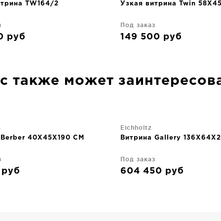
итрина TW164/2
Узкая витрина Twin 58X4
з
Под заказ
00
руб
149 500
руб
с также может заинтересов
а
Eichholtz
 Berber 40X45X190 CM
Витрина Gallery 136X64X
з
Под заказ
3
руб
604 450
руб