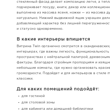
стеклянный фасад делает композицию легче, а теп
подчеркивает посуду, книги, декор или коллекцион
выполнена из массива ясеня, ножки — из массива д
натурально. Нижний выдвижной ящик украшен дели
добавляющей характер без лишней перегруженности
и статусно одновременно.
В какие интерьеры впишется
Витрина Twin органично смотрится в скандинавских
интерьерах, где важны легкость, функциональность
пространствах с нейтральной палитрой, древесными
фактуры. Благодаря стройным пропорциям и изящн
небольшие комнаты, где нужно организовать краси
громоздкости. Подойдет и для интерьеров в стиле m
классики.
Для каких помещений подойдёт:
для гостиной
для столовой зоны
для кабинета или домашней библиотеки