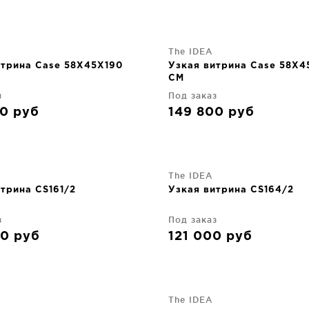
The IDEA
итрина Case 58X45X190
Узкая витрина Case 58X4
CM
з
Под заказ
00
руб
149 800
руб
The IDEA
трина CS161/2
Узкая витрина CS164/2
з
Под заказ
00
руб
121 000
руб
The IDEA