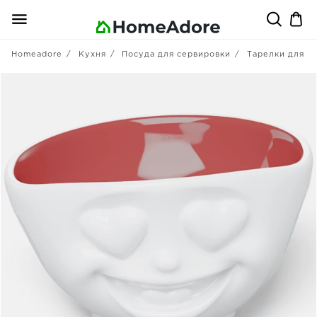
Homeadore
Кухня
Посуда для сервировки
Тарелки для п