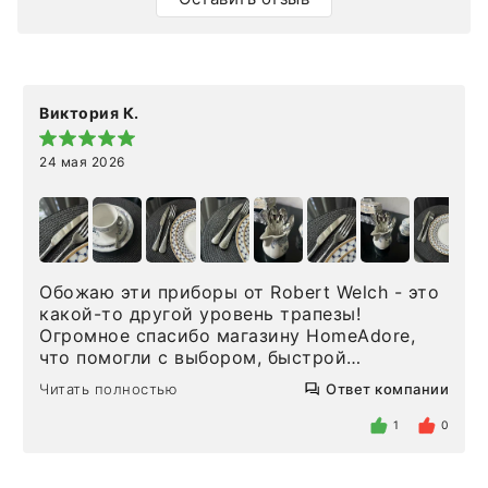
Виктория К.
24 мая 2026
Обожаю эти приборы от Robert Welch - это
какой-то другой уровень трапезы!
Огромное спасибо магазину HomeAdore,
что помогли с выбором, быстрой
доставкой и высоким сервисом. Один раз
Читать полностью
Ответ компании
была здесь лично, забирала чайные ложки,
внутри очень много антикварной посуды,
1
0
столовых приборов и других аксессуаров
для дома. Без покупки точно не уйти.