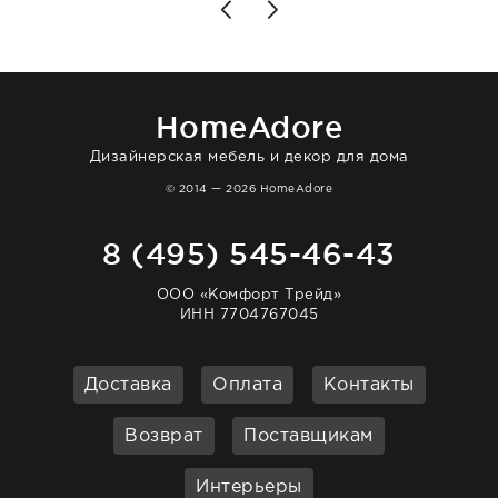
Позже заказывала остальные приборы -
доставили сдэком на следующий день к
нашему торжеству. Поддержка клиентов
отвечает очень быстро. Взаимодействием
очень довольна. Рекомендую!
HomeAdore
Дизайнерская мебель и декор для дома
© 2014 — 2026 HomeAdore
8 (495) 545-46-43
ООО «Комфорт Трейд»
ИНН 7704767045
Доставка
Оплата
Контакты
Возврат
Поставщикам
Интерьеры