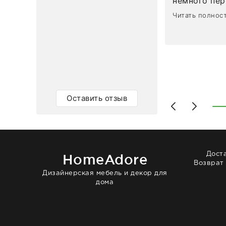
немного пережива
1
0
привезли ро
Читать полнос
время, без задержеки. О
персонал ма
клиентоорие
разобраться
объяснили, 
тот случай, 
действительно по
самого ковр
Оставить отзыв
Выглядит в 
раз - больш
homeadore!
Дост
HomeAdore
Возврат
Дизайнерская мебель и декор для
дома
© 2014 — 2026 HomeAdore