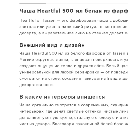
Чаша Heartful 500 мл белая из фарф
Heartful от Tassen — это фарфоровая чаша с добр
завтрак или ужин в маленький ритуал с настроение
десерта, а выразительное лицо на стенках делает е
Внешний вид и дизайн
Чаша Heartful 500 мл из белого фарфора от Tassen 
Мягкие округлые линии, глянцевая поверхность и у
создают ощущение тепла и дружелюбия. Белый цве
универсальной для любой сервировки — от повсед
смотрится на столе, сохраняет аккуратный вид и д
декоративности.
В какие интерьеры впишется
Чаша органично смотрится в современных, скандин
интерьерах, где ценят светлые оттенки, чистые ли
дополняет уютную кухню, стильную столовую и отк
частью декора. Благодаря лаконичной белой базе ч