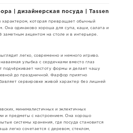
ора | дизайнерская посуда | Tassen
ым характером, которая превращает обычный
м. Она одинаково хороша для супа, каши, салата и
ё заметным акцентом на столе и в интерьере.
выглядит легко, современно и немного игриво.
знаваемая улыбка с сердечками вместо глаз
т подчёркивает чистоту формы и делает чашу
невной до праздничной. Фарфор приятно
обавляет сервировке живой характер без лишней
авских, минималистичных и эклектичных
нии и предметы с настроением. Она хорошо
рытые системы хранения, где посуда становится
аша легко сочетается с деревом, стеклом,