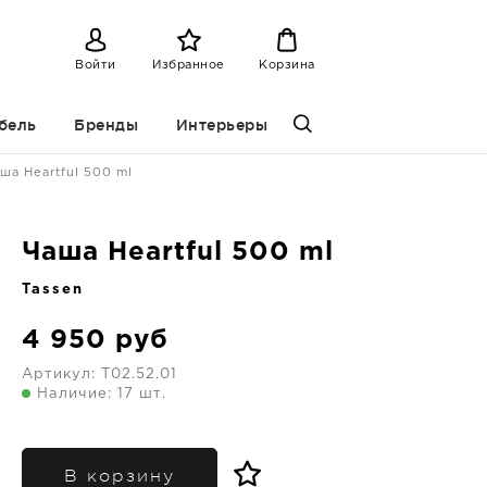
Войти
Избранное
Корзина
бель
Бренды
Интерьеры
ша Heartful 500 ml
Чаша Heartful 500 ml
Tassen
4 950
руб
Артикул:
T02.52.01
Наличие: 17 шт.
В корзину