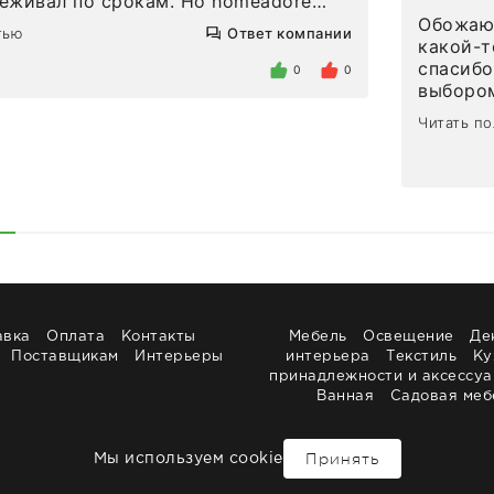
л по срокам. Но homeadore
вно в определенное в договоре
Обожаю 
тью
Ответ компании
тдельно хочу отметить
какой-т
газина. Настоящая
спасибо
0
0
нтированность: помогли
выбором
 в ряде вопросов, всё подробно
сервисо
Читать п
были на связи на каждом этапе. Это
чайные 
когда чувствуешь, что о тебе
посуды,
заботились. Что касается
аксессу
а, то качество выше всяких похвал.
уйти. П
интерьере ровно так, как хотел. Ещё
достави
ая благодарность сотрудникам
торжест
быстро.
Рекоме
авка
Оплата
Контакты
Мебель
Освещение
Де
Поставщикам
Интерьеры
интерьера
Текстиль
Ку
принадлежности и аксессу
Ванная
Садовая меб
Принять
Мы используем cookie