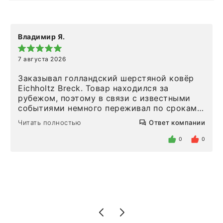
Владимир Я.
7 августа 2026
Заказывал голландский шерстяной ковёр
Eichholtz Breck. Товар находился за
рубежом, поэтому в связи с известными
событиями немного переживал по срокам.
Но homeadore привезли ровно в
Читать полностью
Ответ компании
определенное в договоре время, без
задержеки. Отдельно хочу отметить
0
0
персонал магазина. Настоящая
клиентоориентированность: помогли
разобраться в ряде вопросов, всё
подробно объяснили, были на связи на
каждом этапе. Это тот случай, когда
чувствуешь, что о тебе действительно
позаботились. Что касается самого ковра,
то качество выше всяких похвал. Выглядит