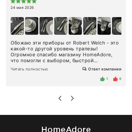
24 мая 2026
Обожаю эти приборы от Robert Welch - это
какой-то другой уровень трапезы!
Огромное спасибо магазину HomeAdore,
что помогли с выбором, быстрой
доставкой и высоким сервисом. Один раз
Читать полностью
Ответ компании
была здесь лично, забирала чайные ложки,
внутри очень много антикварной посуды,
1
0
столовых приборов и других аксессуаров
для дома. Без покупки точно не уйти.
Позже заказывала остальные приборы -
доставили сдэком на следующий день к
нашему торжеству. Поддержка клиентов
отвечает очень быстро. Взаимодействием
очень довольна. Рекомендую!
HomeAdore