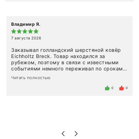
Владимир Я.
7 августа 2026
Заказывал голландский шерстяной ковёр
Eichholtz Breck. Товар находился за
рубежом, поэтому в связи с известными
событиями немного переживал по срокам.
Но homeadore привезли ровно в
Читать полностью
определенное в договоре время, без
задержеки. Отдельно хочу отметить
0
0
персонал магазина. Настоящая
клиентоориентированность: помогли
разобраться в ряде вопросов, всё
подробно объяснили, были на связи на
каждом этапе. Это тот случай, когда
чувствуешь, что о тебе действительно
позаботились. Что касается самого ковра,
то качество выше всяких похвал. Выглядит