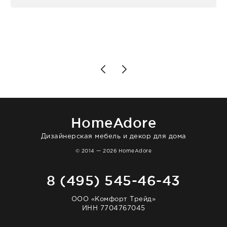
персонал магазина. Настоящая
клиентоориентированность: помогли
разобраться в ряде вопросов, всё
подробно объяснили, были на связи на
каждом этапе. Это тот случай, когда
чувствуешь, что о тебе действительно
позаботились. Что касается самого ковра,
то качество выше всяких похвал. Выглядит
в интерьере ровно так, как хотел. Ещё раз -
большая благодарность сотрудникам
homeadore!
HomeAdore
Дизайнерская мебель и декор для дома
© 2014 — 2026 HomeAdore
8 (495) 545-46-43
ООО «Комфорт Трейд»
ИНН 7704767045