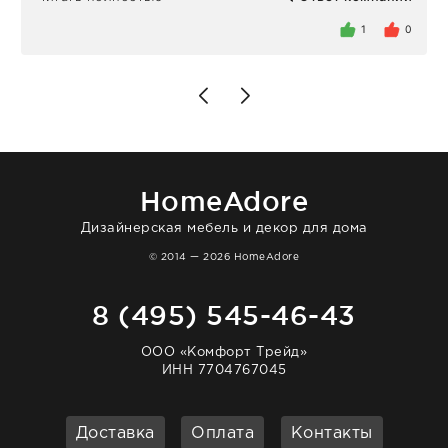
была здесь лично, забирала чайные ложки,
внутри очень много антикварной посуды,
1
0
столовых приборов и других аксессуаров
для дома. Без покупки точно не уйти.
Позже заказывала остальные приборы -
доставили сдэком на следующий день к
нашему торжеству. Поддержка клиентов
отвечает очень быстро. Взаимодействием
очень довольна. Рекомендую!
HomeAdore
Дизайнерская мебель и декор для дома
© 2014 — 2026 HomeAdore
8 (495) 545-46-43
ООО «Комфорт Трейд»
ИНН 7704767045
Доставка
Оплата
Контакты