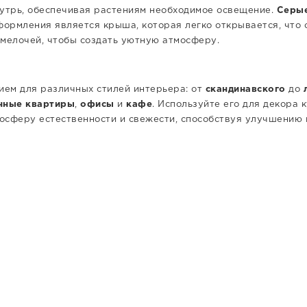
нутрь, обеспечивая растениям необходимое освещение.
Серые
ормления является крыша, которая легко открывается, что 
 мелочей, чтобы создать уютную атмосферу.
ием для различных стилей интерьера: от
скандинавского
до
нные квартиры
,
офисы
и
кафе
. Используйте его для декора 
мосферу естественности и свежести, способствуя улучшению 