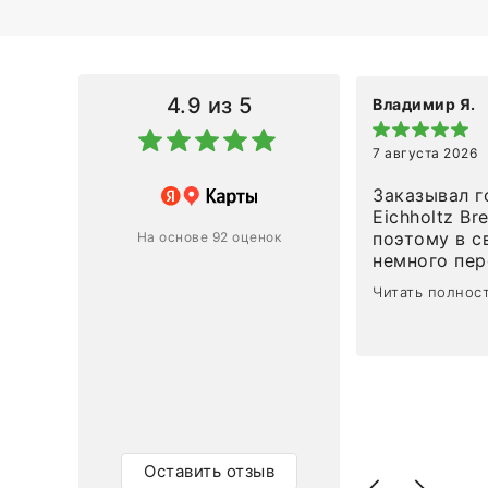
4.9
из 5
Владимир Я.
7 августа 2026
азин
Заказывал г
Eichholtz Br
Ответ компании
поэтому в с
На основе 92 оценок
немного пережива
1
0
привезли ро
Читать полнос
время, без задержеки. О
персонал ма
клиентоорие
разобраться
объяснили, 
тот случай, 
действительно по
самого ковр
Оставить отзыв
Выглядит в 