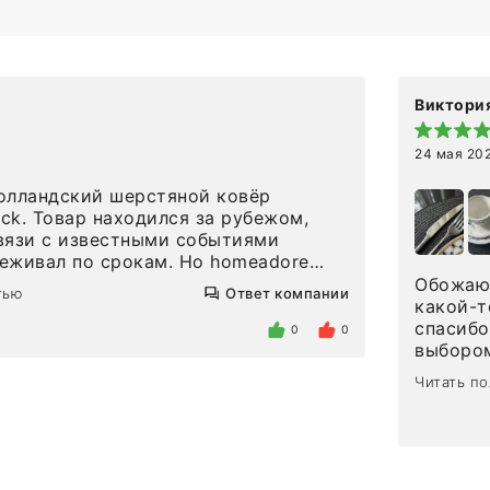
Виктория
24 мая 20
олландский шерстяной ковёр
eck. Товар находился за рубежом,
вязи с известными событиями
л по срокам. Но homeadore
вно в определенное в договоре
Обожаю 
тью
Ответ компании
тдельно хочу отметить
какой-т
газина. Настоящая
спасибо
0
0
нтированность: помогли
выбором
 в ряде вопросов, всё подробно
сервисо
Читать п
были на связи на каждом этапе. Это
чайные 
когда чувствуешь, что о тебе
посуды,
заботились. Что касается
аксессу
а, то качество выше всяких похвал.
уйти. П
интерьере ровно так, как хотел. Ещё
достави