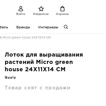
Войти
Избранное
Корзина
бель
Бренды
Интерьеры
й Micro green house 24X11X14 CM
Лоток для выращивания
растений Micro green
house 24X11X14 CM
Qualy
Товар снят с продажи