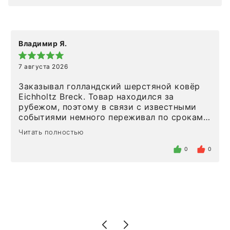
Владимир Я.
7 августа 2026
Заказывал голландский шерстяной ковёр
Eichholtz Breck. Товар находился за
рубежом, поэтому в связи с известными
событиями немного переживал по срокам.
Но homeadore привезли ровно в
Читать полностью
определенное в договоре время, без
задержеки. Отдельно хочу отметить
0
0
персонал магазина. Настоящая
клиентоориентированность: помогли
разобраться в ряде вопросов, всё
подробно объяснили, были на связи на
каждом этапе. Это тот случай, когда
чувствуешь, что о тебе действительно
позаботились. Что касается самого ковра,