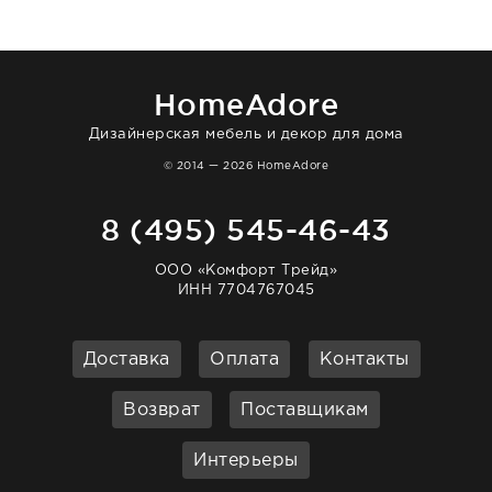
то качество выше всяких похвал. Выглядит
в интерьере ровно так, как хотел. Ещё раз -
большая благодарность сотрудникам
homeadore!
HomeAdore
Дизайнерская мебель и декор для дома
© 2014 — 2026 HomeAdore
8 (495) 545-46-43
ООО «Комфорт Трейд»
ИНН 7704767045
Доставка
Оплата
Контакты
Возврат
Поставщикам
Интерьеры