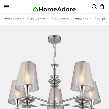
Homeadore
Освещение
Потолочное освещение
Люстры